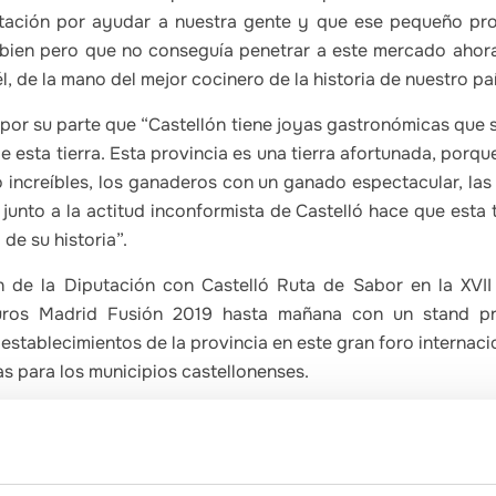
tación por ayudar a nuestra gente y que ese pequeño pr
bien pero que no conseguía penetrar a este mercado ahora
, de la mano del mejor cocinero de la historia de nuestro paí
 por su parte que “Castellón tiene joyas gastronómicas que 
 esta tierra. Esta provincia es una tierra afortunada, por
increíbles, los ganaderos con un ganado espectacular, las 
unto a la actitud inconformista de Castelló hace que esta t
de su historia”.
n de la Diputación con Castelló Ruta de Sabor en la XVII
ros Madrid Fusión 2019 hasta mañana con un stand pr
establecimientos de la provincia en este gran foro interna
 para los municipios castellonenses.
n cuenta que Madrid Fusión es la cita gastronómica profe
a en España y reúne cada año a cerca de 2.000 congresistas
acional como de todo el mundo, que dan a conocer las ten