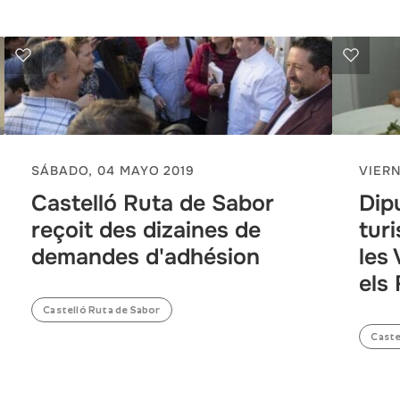
SÁBADO, 04 MAYO 2019
VIERN
Castelló Ruta de Sabor
Dip
reçoit des dizaines de
tur
demandes d'adhésion
les 
els
Castelló Ruta de Sabor
Caste