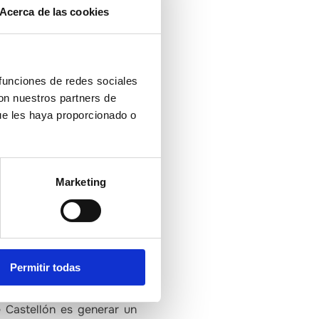
uctos de calidad. Durante
Acerca de las cookies
marena o Quique Dacosta,
 funciones de redes sociales
con nuestros partners de
orea España’ y cuenta con
ue les haya proporcionado o
r cobertura a decenas de
nsa con la que cuenta la
se material el gastromapa
Marketing
entidades públicas que ya
Diputación procura a los
 llevar a cabo reuniones
 esta semana a Madrid.
Permitir todas
 Castellón es generar un