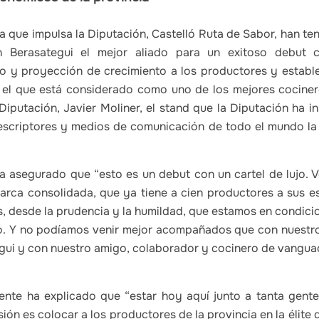
a que impulsa la Diputación, Castelló Ruta de Sabor, han te
 Berasategui el mejor aliado para un exitoso debut 
o y proyección de crecimiento a los productores y establ
e el que está considerado como uno de los mejores cocine
 Diputación, Javier Moliner, el stand que la Diputación ha 
rescriptores y medios de comunicación de todo el mundo la
ha asegurado que “esto es un debut con un cartel de lujo. 
rca consolidada, que ya tiene a cien productores a sus e
 desde la prudencia y la humildad, que estamos en condicio
lto. Y no podíamos venir mejor acompañados que con nuestro
gui y con nuestro amigo, colaborador y cocinero de vanguad
dente ha explicado que “estar hoy aquí junto a tanta gen
ón es colocar a los productores de la provincia en la élite d