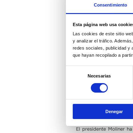
llevan a cabo dentro del
Consentimiento
estos tres días, presti
participarán en ponencias
Esta página web usa cookie
Un stand provincial carg
Las cookies de este sitio we
y analizar el tráfico. Ademá
Castelló Ruta de Sabor e
redes sociales, publicidad y
diferente material prom
que hayan recopilado a parti
productores castellonen
provincia y posicionarla
Selección
Necesarias
de
editado por el gobierno 
consentimiento
forman parte del produc
productores castellonen
comerciales a disposició
Denegar
#DipuÚtil: ayudar a gener
El presidente Moliner ha