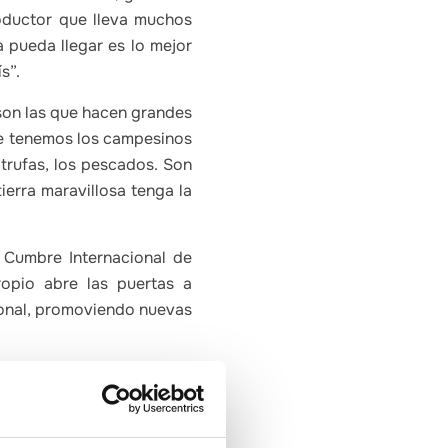
oductor que lleva muchos
 pueda llegar es lo mejor
s”.
son las que hacen grandes
que tenemos los campesinos
trufas, los pescados. Son
ierra maravillosa tenga la
 Cumbre Internacional de
opio abre las puertas a
cional, promoviendo nuevas
sional internacional más
, además de a los mejores
dencias y trabajos que se