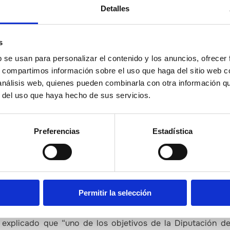
 panorama gastronómico de alto nivel, así como de los prod
Detalles
giosos cocineros de la talla de Ferrán Adrià, Ricard Ca
 y otras actividades en torno a los fogones.
s
ado de oportunidades gastroturísticas
b se usan para personalizar el contenido y los anuncios, ofrecer
s, compartimos información sobre el uso que haga del sitio web 
stá presente en Madrid Fusión con un stand en la zona ‘Sab
 análisis web, quienes pueden combinarla con otra información q
ocional y una pantalla con audiovisuales. Además de da
r del uso que haya hecho de sus servicios.
ses, durante estos días dará a conocer la extensa despe
 como destino gastroturístico. Muy presente está entre e
Preferencias
Estadística
provincial donde figuran los establecimientos, empresas y 
to turístico Castelló Ruta de Sabor.Este espacio que la 
ses cuenta además con instalaciones y equipamiento para
n de las decenas de productores que se desplazarán durante
Permitir la selección
ar riqueza en la provincia de Castellón
 explicado que “uno de los objetivos de la Diputación de