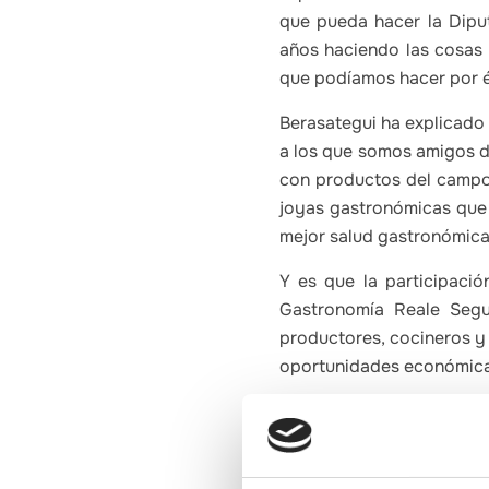
que pueda hacer la Dipu
años haciendo las cosas 
que podíamos hacer por él
Berasategui ha explicado
a los que somos amigos de
con productos del campo 
joyas gastronómicas que j
mejor salud gastronómica 
Y es que la participació
Gastronomía Reale Segu
productores, cocineros y 
oportunidades económicas
Y es que hay que tener e
importante que se celebr
chefs tanto del ámbito n