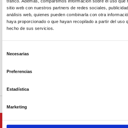
tráfico. Además, compartimos información sobre el uso que 
sitio web con nuestros partners de redes sociales, publicida
Barratruf
análisis web, quienes pueden combinarla con otra informació
haya proporcionado o que hayan recopilado a partir del uso 
hecho de sus servicios.
Celler L'Estanquer
CANET LO ROIG
Selección
Necesarias
de
consentimiento
Oro de Altura
Preferencias
ALTURA
Estadística
Marketing
Suscríbete a
nuestro boletín