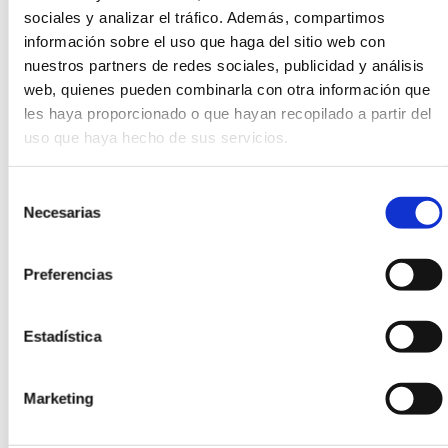
Cómo llegar
sociales y analizar el tráfico. Además, compartimos
Ver en google maps
información sobre el uso que haga del sitio web con
nuestros partners de redes sociales, publicidad y análisis
Mercado Municipal de Burriana, C/ la tanda 52
web, quienes pueden combinarla con otra información que
12530 (Burriana)
les haya proporcionado o que hayan recopilado a partir del
639064287
uso que haya hecho de sus servicios.
https://lacabanenca.es/
Horario:
Abierto de Lunes a Sábado de 8 a 14 h, y viernes de
17 a 20 h
Selección
Necesarias
Idiomas:
Castellano, Valenciano
de
consentimiento
Preferencias
SITUACIÓN GEOGRÁFICA
Estadística
Marketing