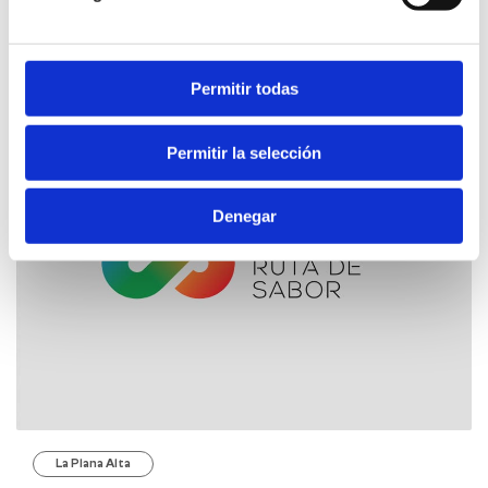
Jornades del pop a caduf
SEPTIEMBRE 2024
Permitir todas
Permitir la selección
Denegar
La Plana Alta