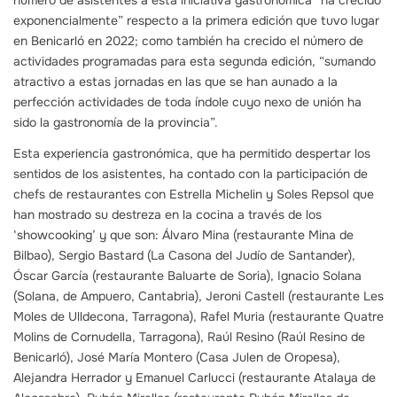
número de asistentes a esta iniciativa gastronómica “ha crecido
exponencialmente” respecto a la primera edición que tuvo lugar
en Benicarló en 2022; como también ha crecido el número de
actividades programadas para esta segunda edición, “sumando
atractivo a estas jornadas en las que se han aunado a la
perfección actividades de toda índole cuyo nexo de unión ha
sido la gastronomía de la provincia”.
Esta experiencia gastronómica, que ha permitido despertar los
sentidos de los asistentes, ha contado con la participación de
chefs de restaurantes con Estrella Michelin y Soles Repsol que
han mostrado su destreza en la cocina a través de los
‘showcooking’ y que son: Álvaro Mina (restaurante Mina de
Bilbao), Sergio Bastard (La Casona del Judío de Santander),
Óscar García (restaurante Baluarte de Soria), Ignacio Solana
(Solana, de Ampuero, Cantabria), Jeroni Castell (restaurante Les
Moles de Ulldecona, Tarragona), Rafel Muria (restaurante Quatre
Molins de Cornudella, Tarragona), Raúl Resino (Raúl Resino de
Benicarló), José María Montero (Casa Julen de Oropesa),
Alejandra Herrador y Emanuel Carlucci (restaurante Atalaya de