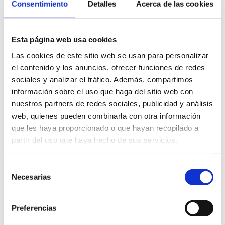
Consentimiento
Detalles
Acerca de las cookies
l’Alcora, el restaurante Julen de Oropesa del Mar. Y la
‘foodtruck’ Porcellet de Traiguera.
Esta página web usa cookies
Festival con proyección de futuro
Las cookies de este sitio web se usan para personalizar
el contenido y los anuncios, ofrecer funciones de redes
Tras el cierre de esta edición, la máxima representante de la
sociales y analizar el tráfico. Además, compartimos
institución provincial ha afirmado que, “el Festival Gastronómico
información sobre el uso que haga del sitio web con
Castelló Ruta de Sabor ya es un eslabón más dentro de la
nuestros partners de redes sociales, publicidad y análisis
estrategia de la Diputación de Castellón para llevar a la
web, quienes pueden combinarla con otra información
provincia a la cuna gastronómica”.
que les haya proporcionado o que hayan recopilado a
Ese éxito cosechado este fin de semana afianza un festival con
partir del uso que haya hecho de sus servicios.
proyección para ser un gran escaparate para la gastronomía de
Castellón. Así, la iniciativa se repetirá el próximo año y, como ya
Selección
anunció la presidenta, Alcalà-Alcossebre será la sede del tercer
Necesarias
de
Festival Gastronómico Castelló Ruta de Sabor.
consentimiento
La marca Castelló Ruta de Sabor es una apuesta firme y
Preferencias
decidida de esta administración del gobierno provincial por
posicionar el patrimonio gastronómico como un producto