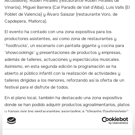
Alcossebre), Rubén Miralles (restaurante Rubén Miralles de
Vinaròs), Miguel Barrera (Cal Paradís de Vall d’Alba), Luis Valls (El
Poblet de Valencia) y Álvaro Salazar (restaurante Voro, de
Capdepera, Mallorca).
El evento ha contado con una zona expositiva para los
productores asistentes, así como zona de restaurantes y
‘foodtrucks’, un escenario con pantalla gigante y cocina para
‘showcookings’ y presentaciones de productos y empresas,
además de talleres, actuaciones y espectáculos musicales.
Asimismo, en esta segunda edición la programación se ha
abierto al público infantil con la realización de actividades y
talleres dirigidas a los menores, reforzando así la oferta de un
festival para el disfrute de todos.
En el plano local, también ha destacado una zona expositiva
donde se han podido adquirir productos agroalimentarios, platos
y tapas por los restaurantes asociados a ‘Vinaròs Gastronòmic’,
que han contado con tres espacios en los que se han ido
alternando restaurantes de la capital del Baix Maestrat. Del
mismo modo, han estado presente el restaurante Riscla de