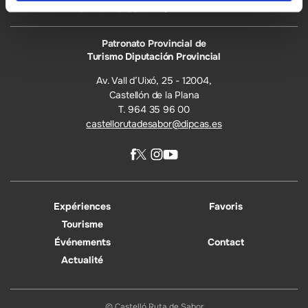
Patronato Provincial de
Turismo Diputación Provincial
Av. Vall d’Uixó, 25 - 12004,
Castellón de la Plana
T. 964 35 96 00
castellorutadesabor@dipcas.es
Expériences
Favoris
Tourisme
Événements
Contact
Actualité
© Castelló Ruta de Sabor