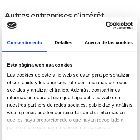
Autres entreprises d'intérêt
Le Bistrot Gastronomic
Consentimiento
Detalles
Acerca de las cookies
El Paraíso" Fishing Tourism
Esta página web usa cookies
Las cookies de este sitio web se usan para personalizar
el contenido y los anuncios, ofrecer funciones de redes
Casa Rural Mas Dels Fumeros
sociales y analizar el tráfico. Además, compartimos
LES USERES
información sobre el uso que haga del sitio web con
nuestros partners de redes sociales, publicidad y análisis
Hotel Restaurante Duc De Vendôme
web, quienes pueden combinarla con otra información
que les haya proporcionado o que hayan recopilado a
VINARÒS
partir del uso que haya hecho de sus servicios.