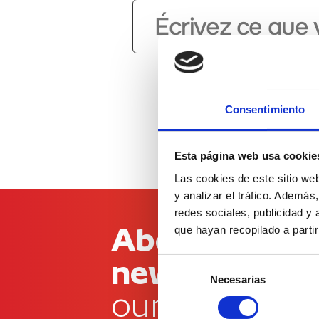
Consentimiento
Esta página web usa cookie
Las cookies de este sitio we
y analizar el tráfico. Ademá
redes sociales, publicidad y
Abonnez-vous
que hayan recopilado a parti
newsletter
Selección
Necesarias
de
our
consentimiento