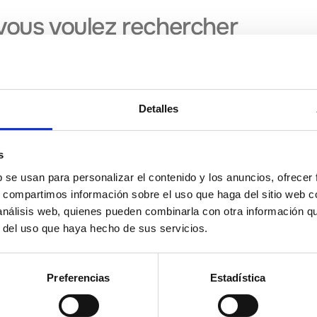
Detalles
s
b se usan para personalizar el contenido y los anuncios, ofrecer
s, compartimos información sobre el uso que haga del sitio web 
 análisis web, quienes pueden combinarla con otra información q
 à la
r del uso que haya hecho de sus servicios.
J'ai lu et accepté
la politique de protection d
Preferencias
Estadística