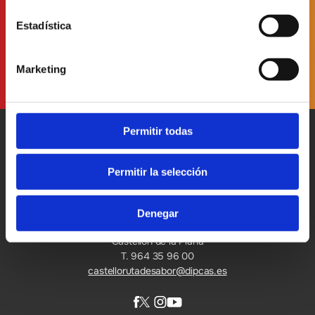
J'ai lu et accepté
la politique de protection des données
Estadística
Marketing
Permitir todas
Permitir la selección
Patronato Provincial de
Turismo Diputación Provincial
Denegar
Av. Vall d’Uixó, 25 - 12004,
Castellón de la Plana
T. 964 35 96 00
castellorutadesabor@dipcas.es