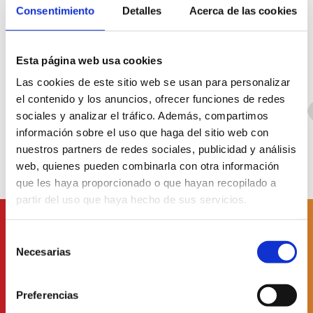
Consentimiento
Detalles
Acerca de las cookies
Esta página web usa cookies
Las cookies de este sitio web se usan para personalizar
el contenido y los anuncios, ofrecer funciones de redes
Tous
Amis
Congrès et conventions
Couples
sociales y analizar el tráfico. Además, compartimos
información sobre el uso que haga del sitio web con
nuestros partners de redes sociales, publicidad y análisis
web, quienes pueden combinarla con otra información
que les haya proporcionado o que hayan recopilado a
partir del uso que haya hecho de sus servicios.
Abonnez-vous à la
Selección
newsletter
our
Necesarias
de
consentimiento
Preferencias