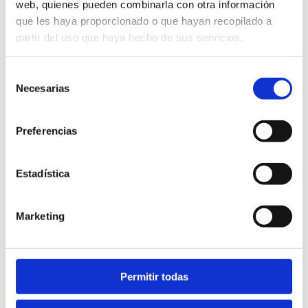
web, quienes pueden combinarla con otra información
Actividades en el
que les haya proporcionado o que hayan recopilado a
medio natural
partir del uso que haya hecho de sus servicios.
Selección
Necesarias
de
consentimiento
Preferencias
Estadística
Itinéraires
gastronomiques
Marketing
Permitir todas