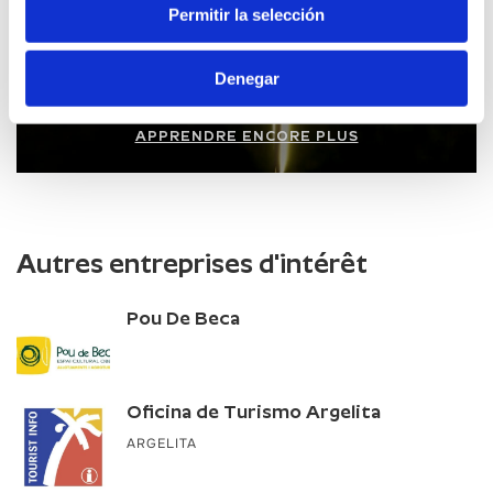
Route de l'Huile d'Olive et des Oliviers
Permitir la selección
Millénaires
Denegar
APPRENDRE ENCORE PLUS
Autres entreprises d'intérêt
Pou De Beca
Oficina de Turismo Argelita
ARGELITA