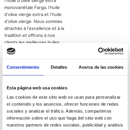
l’huile d’olive vierge extra
monovariétale Farga, l’huile
d’olive vierge extra et l’huile
d’olive vierge. Nous sommes
attachés à l’excellence et à la
tradition et offrons à nos
clients les meilleures huiles
d’olive de la région.
Consentimiento
Detalles
Acerca de las cookies
Services
Visitas guiadas /
Esta página web usa cookies
autoguiadas a las
Las cookies de este sitio web se usan para personalizar
instalaciones
el contenido y los anuncios, ofrecer funciones de redes
sociales y analizar el tráfico. Además, compartimos
Degustaciones /
información sobre el uso que haga del sitio web con
catas de alimentos
nuestros partners de redes sociales, publicidad y análisis
y/o bebidas