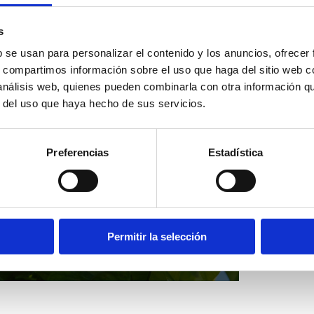
s
b se usan para personalizar el contenido y los anuncios, ofrecer
s, compartimos información sobre el uso que haga del sitio web 
 análisis web, quienes pueden combinarla con otra información q
r del uso que haya hecho de sus servicios.
Route de
Preferencias
Estadística
l’Orange
APPRENDRE ENCORE
Permitir la selección
PLUS