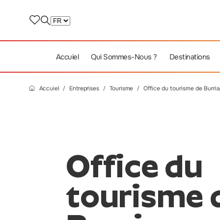
Accuiel
Qui Sommes-Nous ?
Destinations
Accuiel
Entreprises
Tourisme
Office du tourisme de Burri
Office du
tourisme 