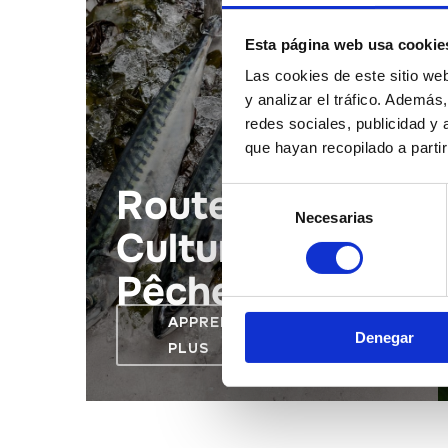
Esta página web usa cookie
Las cookies de este sitio we
y analizar el tráfico. Ademá
redes sociales, publicidad y
que hayan recopilado a parti
Route
Selección
Necesarias
de
Culturelle de la
consentimiento
Pêche
APPRENDRE ENCORE
Denegar
PLUS