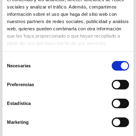
Itinéraires
sociales y analizar el tráfico. Además, compartimos
gastronomiques
información sobre el uso que haga del sitio web con
nuestros partners de redes sociales, publicidad y análisis
web, quienes pueden combinarla con otra información
que les haya proporcionado o que hayan recopilado a
partir del uso que haya hecho de sus servicios.
Route de l'Huile d'Olive et des Oliviers
Selección
Millénaires
Necesarias
de
consentimiento
Preferencias
APPRENDRE ENCORE PLUS
Estadística
Marketing
Autres entreprises d'intérêt