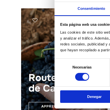
Consentimiento
Esta página web usa cookie
Las cookies de este sitio we
y analizar el tráfico. Ademá
redes sociales, publicidad y
que hayan recopilado a parti
Selección
Necesarias
de
consentimiento
Route des Vins
de Castellón
Denegar
APPRENDRE ENCORE