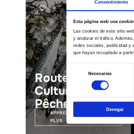
Consentimiento
Esta página web usa cookie
Las cookies de este sitio we
y analizar el tráfico. Ademá
redes sociales, publicidad y
que hayan recopilado a parti
Selección
Route
Necesarias
de
consentimiento
Culturelle de la
Pêche
Denegar
APPRENDRE ENCORE
PLUS