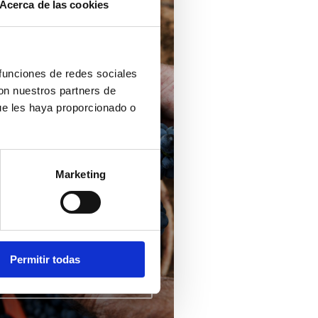
Acerca de las cookies
 funciones de redes sociales
con nuestros partners de
ue les haya proporcionado o
te des Vins
Marketing
Castellón
Permitir todas
PRENDRE ENCORE
US