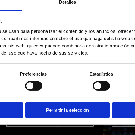
Detalles
s
b se usan para personalizar el contenido y los anuncios, ofrecer
s, compartimos información sobre el uso que haga del sitio web 
 análisis web, quienes pueden combinarla con otra información q
r del uso que haya hecho de sus servicios.
Route de
Rou
Preferencias
Estadística
l'Huile d'Olive
de 
et des Oliviers
Permitir la selección
Millénaires
APPRENDRE ENCORE
AP
PLUS
PL