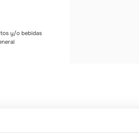
ntos y/o bebidas
eneral
miques