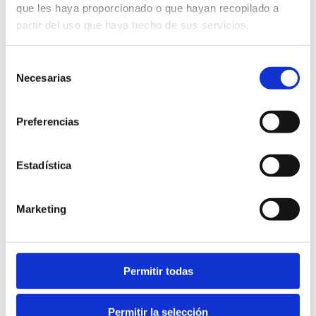
que les haya proporcionado o que hayan recopilado a
partir del uso que haya hecho de sus servicios.
Selección
Necesarias
La Plana Baixa
de
consentimiento
Jornades Gastronòmiques de la Taronja -
Nuleta
Preferencias
JANVIER 2025
Estadística
Marketing
Permitir todas
Permitir la selección