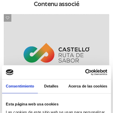
Contenu associé
Consentimiento
Detalles
Acerca de las cookies
La Plana Alta
Esta página web usa cookies
Fira del comerç, agrícola i ramaderia de Vall d
Las cookies de este sitio web se usan para personalizar