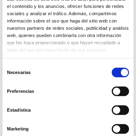
´Alba
el contenido y los anuncios, ofrecer funciones de redes
sociales y analizar el tráfico. Además, compartimos
AVRIL 2024
información sobre el uso que haga del sitio web con
nuestros partners de redes sociales, publicidad y análisis
web, quienes pueden combinarla con otra información
que les haya proporcionado o que hayan recopilado a
partir del uso que haya hecho de sus servicios.
Selección
Necesarias
de
consentimiento
Preferencias
Estadística
Alt Palància
Marketing
Mostra gastronòmica dels Bolets