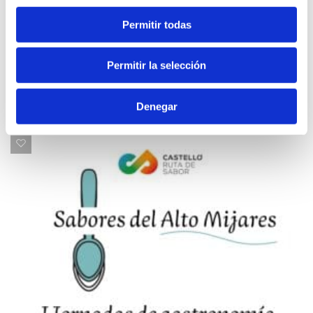
Permitir todas
Permitir la selección
Contenu associé
Denegar