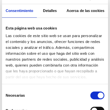
Rustarazo.
Le Conseil européen des confréries est une organisation à but
Consentimiento
Detalles
Acerca de las cookies
non lucratif qui promeut et défend les produits agroalimentaires
et la gastronomie de qualité des huit pays où sont implantées
ses 130 confréries : l’Espagne, la France, le Portugal, l’Italie, la
Esta página web usa cookies
Hongrie, la Grèce, la Belgique et l’ancienne colonie portugaise
Las cookies de este sitio web se usan para personalizar
de Macao.
el contenido y los anuncios, ofrecer funciones de redes
sociales y analizar el tráfico. Además, compartimos
información sobre el uso que haga del sitio web con
nuestros partners de redes sociales, publicidad y análisis
web, quienes pueden combinarla con otra información
que les haya proporcionado o que hayan recopilado a
partir del uso que haya hecho de sus servicios.
Selección
Necesarias
de
Contenu associé
consentimiento