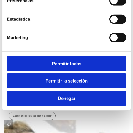
Preferencias
Estadística
Marketing
Permitir todas
VENDREDI, 17 NOVEMBRE 2017
Permitir la selección
Le succès des journées de la truffe de la
Diputación Foral renforce le projet Castelló
Denegar
Ruta de Sabor
Castelló Ruta de Sabor