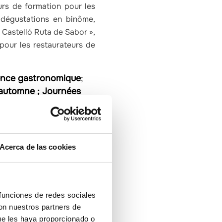
ours de formation pour les
e dégustations en binôme,
Castelló Ruta de Sabor »,
pour les restaurateurs de
rence gastronomique
;
’automne ; Journées
Journées
Journées
 Castelló
huile et des fruits à
Acerca de las cookies
Journées
de mer dans le port de
astellón, différentes
a de la Plana »,
 funciones de redes sociales
con nuestros partners de
ue les haya proporcionado o
noma depuis 2016,