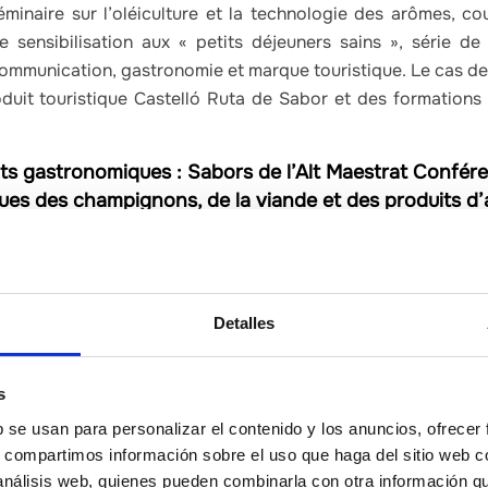
éminaire sur l’oléiculture et la technologie des arômes, c
 de sensibilisation aux « petits déjeuners sains », série d
ommunication, gastronomie et marque touristique. Le cas de 
oduit touristique Castelló Ruta de Sabor et des formations 
ts gastronomiques :
Sabors de l’Alt Maestrat Confé
es des champignons, de la viande et des produits d
ruffe ; Journées gastronomiques de l’huile d’olive ; 
ile d’olive ; Journées gastronomiques de la truffe ; 
ile et des fruits à coque ; Journées gastronomiques «
nomiques de la truffe ; Journées gastronomiques de l’
Detalles
ronomiques ‘Castelló Ruta de Sabor’ d’Alcossebre ; 
Palancia, Journées gastronomiques du riz aux fruits 
s
l Mar ; parrainage de la route des tapas de Sabores C
Platos », dîner de bienfaisance de l’association « l’Oll
b se usan para personalizar el contenido y los anuncios, ofrecer
es dans les centres de production.
s, compartimos información sobre el uso que haga del sitio web 
 análisis web, quienes pueden combinarla con otra información q
vénements gastronomiques :
Millesime Madrid, Gastró