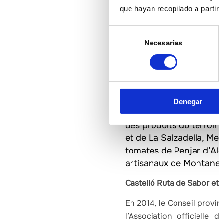
que hayan recopilado a parti
Madrid Fusión, Salón 
train de finaliser notre
Selección
Silleda (Pontevedra) en
Necesarias
de
Organisation de foires
consentimiento
foires gastronomiques, 
truffe, la Foire du vin
la Mostra de la Trufa N
Castelló Ruta de Sabo
Denegar
Collaboration à des fo
des produits du terroir
et de La Salzadella, M
tomates de Penjar d’Alc
artisanaux de Montanej
Castelló Ruta de Sabor et
En 2014, le Conseil provi
l’Association officiel