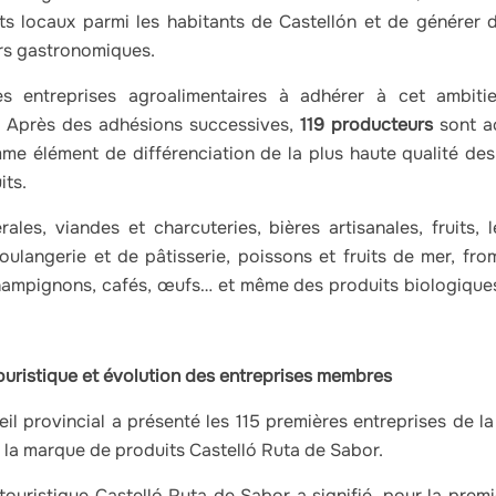
 locaux parmi les habitants de Castellón et de générer d
urs gastronomiques.
es entreprises agroalimentaires à adhérer à cet ambiti
. Après des adhésions successives,
119 producteurs
sont a
mme élément de différenciation de la plus haute qualité des
its.
rales, viandes et charcuteries, bières artisanales, fruits, 
oulangerie et de pâtisserie, poissons et fruits de mer, from
 champignons, cafés, œufs… et même des produits biologiques
ouristique et évolution des entreprises membres
il provincial a présenté les 115 premières entreprises de l
 la marque de produits Castelló Ruta de Sabor.
ouristique Castelló Ruta de Sabor a signifié, pour la premi