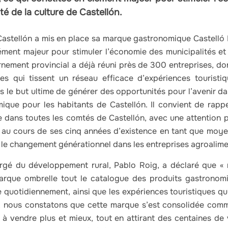
ité de la culture de Castellón.
 Castellón a mis en place sa marque gastronomique Castelló
ent majeur pour stimuler l’économie des municipalités et l
ernement provincial a déjà réuni près de 300 entreprises, d
ues qui tissent un réseau efficace d’expériences tourist
le but ultime de générer des opportunités pour l’avenir dans 
ue pour les habitants de Castellón. Il convient de rappe
 dans toutes les comtés de Castellón, avec une attention pa
de au cours de ses cinq années d’existence en tant que moy
r le changement générationnel dans les entreprises agroalimen
rgé du développement rural, Pablo Roig, a déclaré que « 
rque ombrelle tout le catalogue des produits gastronom
re quotidiennement, ainsi que les expériences touristiques q
i, nous constatons que cette marque s’est consolidée com
à vendre plus et mieux, tout en attirant des centaines de v