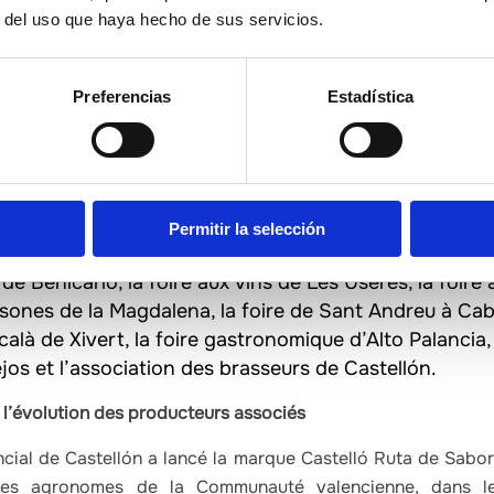
r del uso que haya hecho de sus servicios.
Gourmets, Fruits Logistica Fair, showcookings à FIT
 participation à Salimat, le salon atlantique de l’alimen
 juin.
Preferencias
Estadística
 :
Castelló Ruta de Sabor a été un précurseur importa
avec des exemples tels que la Foire de la bière artisa
 de Castellón, la Foire du tourisme gastronomique de C
egra de l’Alt Maestrat, la Fira Gastronòmica d’Alcosse
r à la GASMA.
Permitir la selección
ires municipales :
Castelló Ruta de Sabor collabore no
 de Benicarló, la foire aux vins de Les Useres, la foire
esones de la Magdalena, la foire de Sant Andreu à Caba
alà de Xivert, la foire gastronomique d’Alto Palancia,
os et l’association des brasseurs de Castellón.
 l’évolution des producteurs associés
ncial de Castellón a lancé la marque Castelló Ruta de Sabor
le des agronomes de la Communauté valencienne, dans 