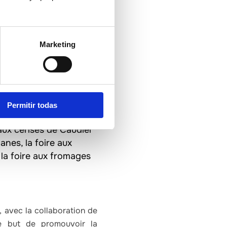
UR… et nous sommes en
tation qui aura lieu à
Marketing
nt dans la création de
nale, le Marché de la
astelló Ruta de Sabor,
bre ou la Foire de
Permitir todas
tamment avec la foire
 aux cerises de Caudiel
nes, la foire aux
 la foire aux fromages
, avec la collaboration de
le but de promouvoir la