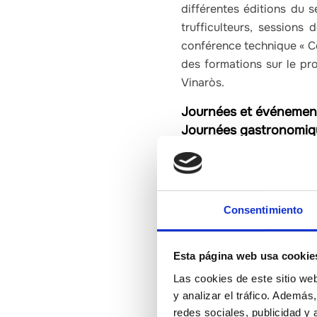
différentes éditions du s
trufficulteurs, sessions
conférence technique « C
des formations sur le pr
Vinaròs.
Journées et événemen
Journées gastronomiqu
gastronomiques de la t
gastronomiques de l’hu
gastronomiques de l’hu
Ruta ».
Journées gastro
Consentimiento
coque ; Journées gast
gastronomiques d’Alto 
Esta página web usa cookie
plaisance d’Oropesa de
éditions de « 8 Chefs 8 
Las cookies de este sitio we
journées portes ouvert
y analizar el tráfico. Ademá
redes sociales, publicidad y
Participation à des é