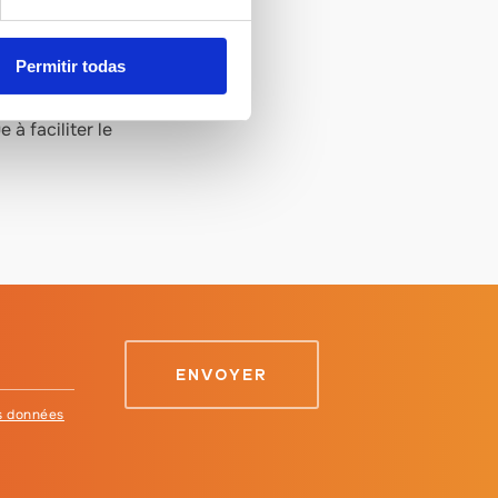
 un chemin à suivre. Tout
 consommateurs.
Permitir todas
lon des normes de qualité,
à faciliter le
es données