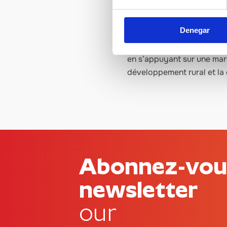
tradition, et d’innovation,
cela vise à rapprocher et,
Denegar
Castelló Ruta de Sabor sou
en s’appuyant sur une marqu
développement rural et la 
Abonnez-vous
newsletter
our