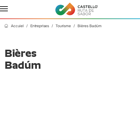
Accuiel
Entreprises
Tourisme
Bières Badúm
Bières
Badúm