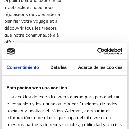
Argelita soit une expérience
inoubliable et nous nous
réjouissons de vous aider à
planifier votre voyage et à
découvrir tous les trésors
que notre communauté a à
offrir !
Services
Consentimiento
Detalles
Acerca de las cookies
Visitas guiadas /
autoguiadas a las
Esta página web usa cookies
instalaciones
Las cookies de este sitio web se usan para personalizar
Actividades en el
el contenido y los anuncios, ofrecer funciones de redes
sociales y analizar el tráfico. Además, compartimos
medio natural
información sobre el uso que haga del sitio web con
Visitas y
nuestros partners de redes sociales, publicidad y análisis
experiencias en