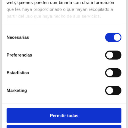
web, quienes pueden combinarla con otra información
museo / centro de
que les haya proporcionado o que hayan recopilado a
interpretación
partir del uso que haya hecho de sus servicios.
Selección
Necesarias
de
consentimiento
Preferencias
Estadística
Itinéraires
Marketing
gastronomiques
Permitir todas