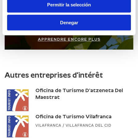
Route de l’Orange
Permitir la selección
Denegar
APPRENDRE ENCORE PLUS
Autres entreprises d'intérêt
Oficina de Turisme D'atzeneta Del
Maestrat
Oficina de Turismo Vilafranca
VILAFRANCA / VILLAFRANCA DEL CID