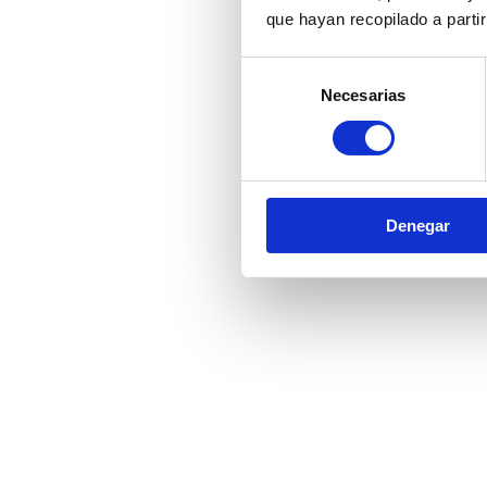
que hayan recopilado a parti
Selección
Necesarias
de
consentimiento
Denegar