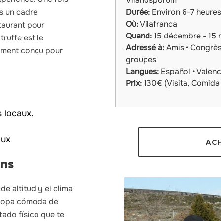
Vilanosporum
Durée:
Environ 6-7 heures
s un
cadre
Où:
Vilafranca
staurant pour
Quand:
15 décembre - 15 m
ruffe est le
Adressé à:
Amis • Congrès 
lement conçu pour
groupes
Langues:
Español • Valenci
Prix:
130€ (Visita, Comida 
s locaux.
aux
AC
ons
e altitud y el clima
n ropa cómoda de
tado físico que te