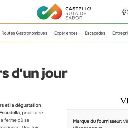
Routes Gastronomiques
Expériences
Escapades
Entrepr
rs d’un jour
rs et la dégustation
’Escudella
, pour faire
la ferme où se
Marque du fournisseur:
Vi
xpérience. Une fois